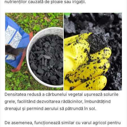
nutrienților cauzată de ploaie sau irigații.
Densitatea redusă a cărbunelui vegetal ușurează solurile
grele, facilitând dezvoltarea rădăcinilor, îmbunătățind
drenajul și permind aerului să pătrundă în sol.
De asemenea, funcționează similar cu varul agricol pentru