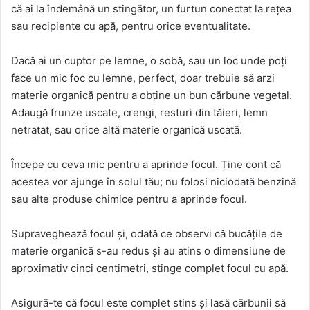
că ai la îndemână un stingător, un furtun conectat la rețea
sau recipiente cu apă, pentru orice eventualitate.
Dacă ai un cuptor pe lemne, o sobă, sau un loc unde poți
face un mic foc cu lemne, perfect, doar trebuie să arzi
materie organică pentru a obține un bun cărbune vegetal.
Adaugă frunze uscate, crengi, resturi din tăieri, lemn
netratat, sau orice altă materie organică uscată.
Începe cu ceva mic pentru a aprinde focul. Ține cont că
acestea vor ajunge în solul tău; nu folosi niciodată benzină
sau alte produse chimice pentru a aprinde focul.
Supraveghează focul și, odată ce observi că bucățile de
materie organică s-au redus și au atins o dimensiune de
aproximativ cinci centimetri, stinge complet focul cu apă.
Asigură-te că focul este complet stins și lasă cărbunii să