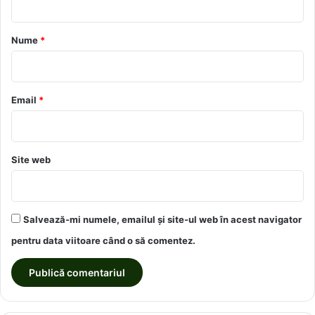
a
r
Nume
*
i
u
*
Email
*
Site web
Salvează-mi numele, emailul și site-ul web în acest navigator
pentru data viitoare când o să comentez.