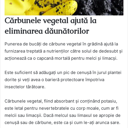
Cărbunele vegetal ajută la
eliminarea dăunătorilor
Punerea de bucăți de cărbune vegetal în grădină ajută la
furnizarea treptată a nutrienților către solul de dedesubt și
acționează ca o capcană mortală pentru melci și limacși.
Este suficient să adăugați un pic de cenușă în jurul plantei
dorite și veți avea o barieră protectoare împotriva
insectelor târâtoare.
Cărbunele vegetal, fiind absorbant și conținând potasiu,
este letal pentru nevertebratele cu corp moale, cum ar fi
melcii sau limacșii. Dacă melcul sau limaxul se apropie de
cenușă sau de cărbune, este ca și cum le-ați arunca sare.