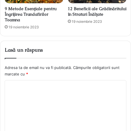
9 Metode Esențiale pentru
12 Beneficii ale Grădinăritului
Îngrijirea Trandafirilor
în Straturi Înălțate
Toamna
19 noiembrie 2023
19 noiembrie 2023
Lasă un răspuns
Adresa ta de email nu va fi publicată.
Câmpurile obligatorii sunt
marcate cu
*
C
o
m
e
n
t