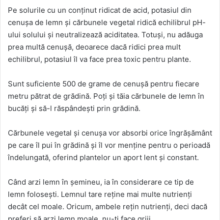
Pe solurile cu un conținut ridicat de acid, potasiul din
cenușa de lemn și cărbunele vegetal ridică echilibrul pH-
ului solului și neutralizează aciditatea. Totuși, nu adăuga
prea multă cenușă, deoarece dacă ridici prea mult
echilibrul, potasiul îl va face prea toxic pentru plante.
Sunt suficiente 500 de grame de cenușă pentru fiecare
metru pătrat de grădină. Poți și tăia cărbunele de lemn în
bucăți și să-l răspândești prin grădină.
Cărbunele vegetal și cenușa vor absorbi orice îngrășământ
pe care îl pui în grădină și îl vor menține pentru o perioadă
îndelungată, oferind plantelor un aport lent și constant.
Când arzi lemn în șemineu, ia în considerare ce tip de
lemn folosești. Lemnul tare reține mai multe nutrienți
decât cel moale. Oricum, ambele rețin nutrienți, deci dacă
preferi să arzi lemn moale, nu-ți face griji.