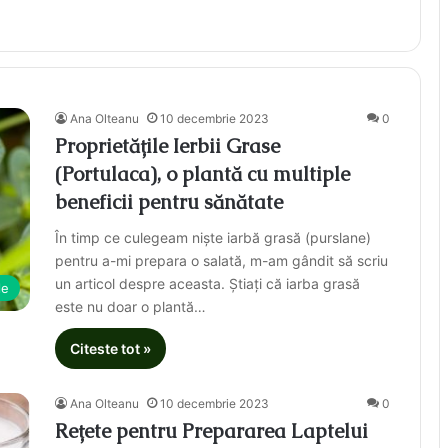
Ana Olteanu
10 decembrie 2023
0
Proprietățile Ierbii Grase
(Portulaca), o plantă cu multiple
beneficii pentru sănătate
În timp ce culegeam niște iarbă grasă (purslane)
pentru a-mi prepara o salată, m-am gândit să scriu
un articol despre aceasta. Știați că iarba grasă
le
este nu doar o plantă…
Citeste tot »
Ana Olteanu
10 decembrie 2023
0
Rețete pentru Prepararea Laptelui