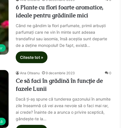
6 Plante cu flori foarte aromatice,
ideale pentru grădinile mici
Când ne gândim la flori parfumate, primii arbuști
parfumați care ne vin în minte sunt adesea
trandafirul sau iasomia, însă aceștia sunt departe
de a deține monopolul! De fapt, există…
or
Citeste tot »
Ana Olteanu
9 decembrie 2023
0
Ce să faci în grădină în funcție de
fazele Lunii
Dacă ți-aș spune că tunderea gazonului în anumite
zile înseamnă că vei avea nevoie să o faci mai rar,
ai crede? Înainte de a arunca o privire sceptică,
gândește-te la…
nă