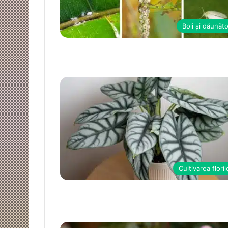
Boli și dăunăto
Cultivarea floril