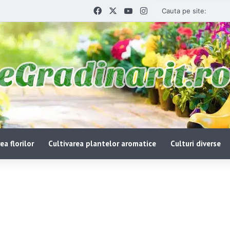
Facebook
X
YouTube
Instagram
ea florilor
Cultivarea plantelor aromatice
Culturi diverse