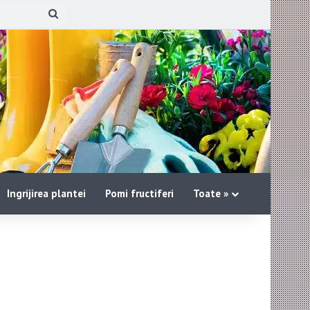
Cauta
pe
site:
Ingrijirea plantei
Pomi fructiferi
Toate »