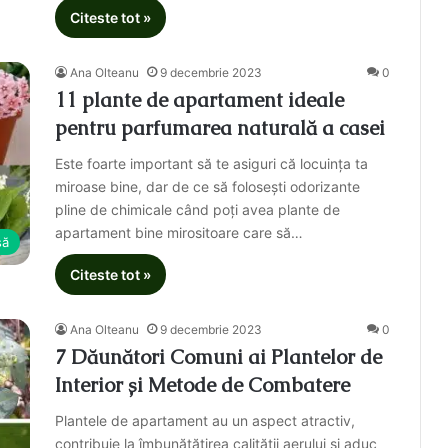
Citeste tot »
Ana Olteanu
9 decembrie 2023
0
11 plante de apartament ideale
pentru parfumarea naturală a casei
Este foarte important să te asiguri că locuința ta
miroase bine, dar de ce să folosești odorizante
pline de chimicale când poți avea plante de
apartament bine mirositoare care să…
să
Citeste tot »
Ana Olteanu
9 decembrie 2023
0
7 Dăunători Comuni ai Plantelor de
Interior și Metode de Combatere
Plantele de apartament au un aspect atractiv,
contribuie la îmbunătățirea calității aerului și aduc