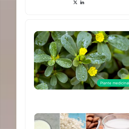
X
LinkedIn
Plante medicina