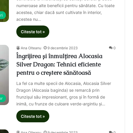
numeroase alte beneficii pentru sănătate. Cu toate
acestea, chiar dacă sunt cultivate în interior,
ri
acestea nu…
Citeste tot »
Ana Olteanu
9 decembrie 2023
0
Îngrijirea și înmulțirea Alocasia
Silver Dragon: Tehnici eficiente
pentru o creștere sănătoasă
La fel ca multe specii de Alocasia, Alocasia Silver
Dragon (Alocasia baginda) se remarcă prin
frunzișul său impresionant, gros și în formă de
or
inimă, cu frunze de culoare verde-argintiu și…
Citeste tot »
Ana Olteanu
9 decembrie 2023
0