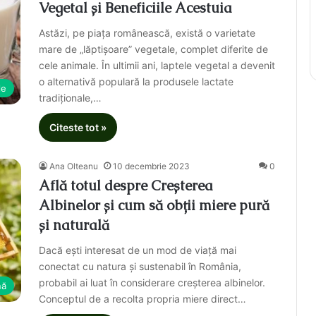
Vegetal și Beneficiile Acestuia
Astăzi, pe piața românească, există o varietate
mare de „lăptișoare” vegetale, complet diferite de
cele animale. În ultimii ani, laptele vegetal a devenit
o alternativă populară la produsele lactate
le
tradiționale,…
Citeste tot »
Ana Olteanu
10 decembrie 2023
0
Află totul despre Creșterea
Albinelor și cum să obții miere pură
și naturală
Dacă ești interesat de un mod de viață mai
conectat cu natura și sustenabil în România,
probabil ai luat în considerare creșterea albinelor.
nă
Conceptul de a recolta propria miere direct…