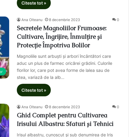
Citeste tot »
Ana Olteanu
8 decembrie 2023
0
Secretele Magnoliilor Frumoase:
Cultivare, Îngrijire, Înmulțire și
Protecție Împotriva Bolilor
Magnoliile sunt arbuști și arbori încântători care
aduc un plus de farmec oricărei grădini. Culorile
florilor lor, care pot avea forme de lalea sau de
or
stea, variază de la alb…
Citeste tot »
Ana Olteanu
8 decembrie 2023
0
Ghid Complet pentru Cultivarea
Irisului Albastru: Sfaturi și Tehnici
Irisul albastru, cunoscut și sub denumirea de Iris