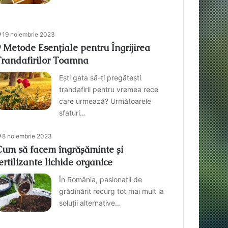
19 noiembrie 2023
 Metode Esențiale pentru Îngrijirea
Trandafirilor Toamna
Ești gata să-ți pregătești
trandafirii pentru vremea rece
care urmează? Următoarele
sfaturi…
8 noiembrie 2023
Cum să facem îngrășăminte și
ertilizante lichide organice
În România, pasionații de
grădinărit recurg tot mai mult la
soluții alternative…