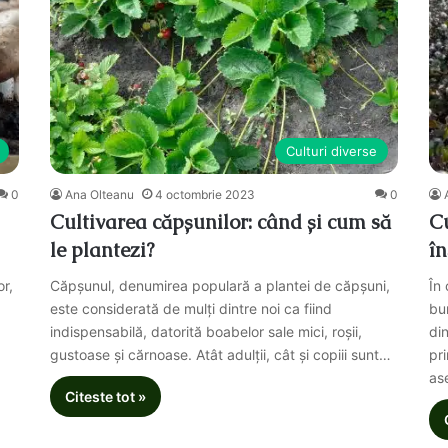
Culturi diverse
0
Ana Olteanu
4 octombrie 2023
0
Cultivarea căpșunilor: când și cum să
C
le plantezi?
în
or,
Căpșunul, denumirea populară a plantei de căpșuni,
În
este considerată de mulți dintre noi ca fiind
bu
indispensabilă, datorită boabelor sale mici, roșii,
di
gustoase și cărnoase. Atât adulții, cât și copiii sunt…
pri
as
Citeste tot »