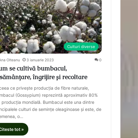
Culturi diverse
Ana Olteanu
3 ianuarie 2023
0
um se cultivă bumbacul,
sămânțare, îngrijire și recoltare
 ceea ce privește producția de fibre naturale,
mbacul (Gossypium) reprezintă aproximativ 80%
n producția mondială. Bumbacul este una dintre
ncipalele culturi de semințe oleaginoase și este, de
emenea, o…
Citeste tot »