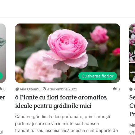
Cultivarea florilor
0
Ana Olteanu
9 decembrie 2023
0
er
6 Plante cu flori foarte aromatice,
Se
ideale pentru grădinile mici
Cu
Pr
Când ne gândim la flori parfumate, primii arbuști
parfumați care ne vin în minte sunt adesea
Mag
trandafirul sau iasomia, însă aceștia sunt departe de
ul
un 