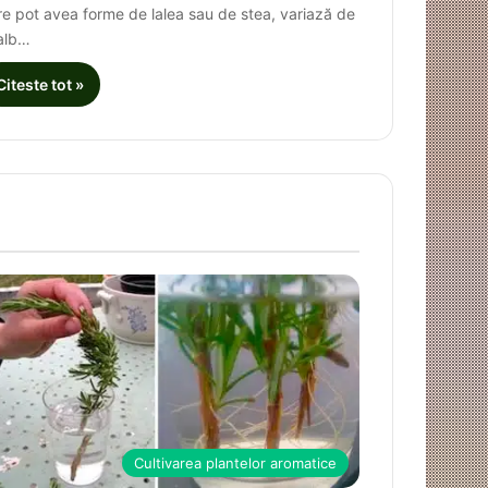
re pot avea forme de lalea sau de stea, variază de
 alb…
Citeste tot »
Cultivarea plantelor aromatice