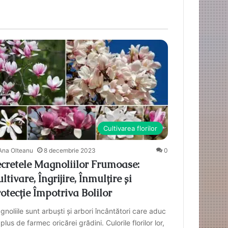
Cultivarea florilor
Ana Olteanu
8 decembrie 2023
0
cretele Magnoliilor Frumoase:
ltivare, Îngrijire, Înmulțire și
otecție Împotriva Bolilor
noliile sunt arbuști și arbori încântători care aduc
plus de farmec oricărei grădini. Culorile florilor lor,