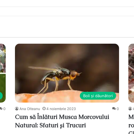
Boli și dăunători
0
Ana Olteanu
4 noiembrie 2023
0
Cum să Înlături Musca Morcovului
M
Natural: Sfaturi și Trucuri
ro
G