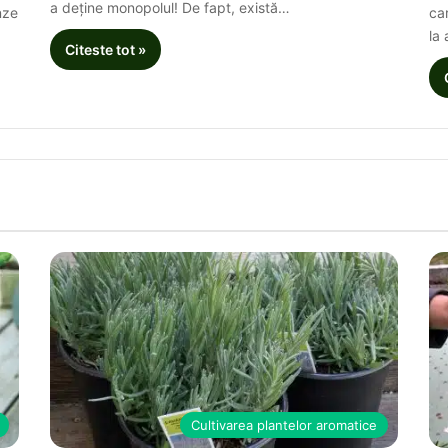
a deține monopolul! De fapt, există…
nze
ca
la
Citeste tot »
Cultivarea plantelor aromatice