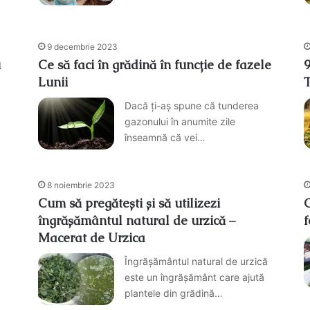
9 decembrie 2023
u
Ce să faci în grădină în funcție de fazele
9
Lunii
Dacă ți-aș spune că tunderea
gazonului în anumite zile
înseamnă că vei…
8 noiembrie 2023
Cum să pregătești și să utilizezi
îngrășământul natural de urzică –
f
Macerat de Urzica
Îngrășământul natural de urzică
este un îngrășământ care ajută
plantele din grădină…