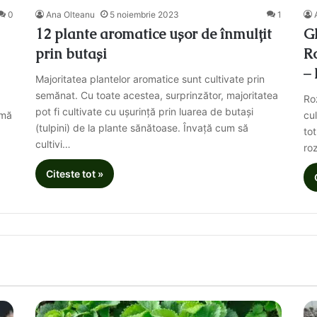
0
Ana Olteanu
5 noiembrie 2023
1
12 plante aromatice ușor de înmulțit
G
prin butași
Ro
– 
Majoritatea plantelor aromatice sunt cultivate prin
semănat. Cu toate acestea, surprinzător, majoritatea
Ro
pot fi cultivate cu ușurință prin luarea de butași
umă
cul
(tulpini) de la plante sănătoase. Învață cum să
to
cultivi…
ro
Citeste tot »