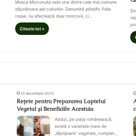
Musca Morcovului este una dintre cele mai comune
dăunătoare ale culturilor. Denumită științific Psila
Șoa
rosae, nu afectează doar morcovii, ci…
re
po
Citeste tot »
10 decembrie 2023
Rețete pentru Prepararea Laptelui
A
Vegetal și Beneficiile Acestuia
c
Astăzi, pe piața românească,
există o varietate mare de
ă
„lăptișoare” vegetale, complet…