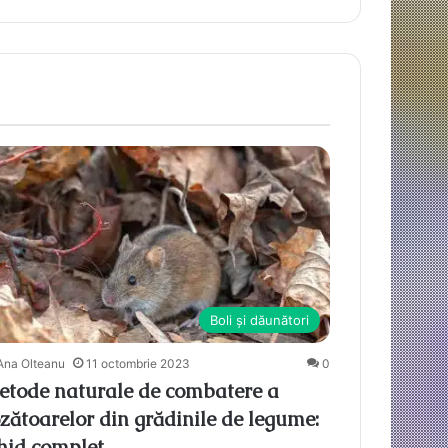
Boli și dăunători
Ana Olteanu
11 octombrie 2023
0
etode naturale de combatere a
zătoarelor din grădinile de legume:
hid complet