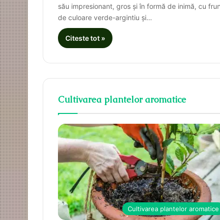
său impresionant, gros și în formă de inimă, cu fru
de culoare verde-argintiu și…
Citeste tot »
Cultivarea plantelor aromatice
Cultivarea plantelor aromatice