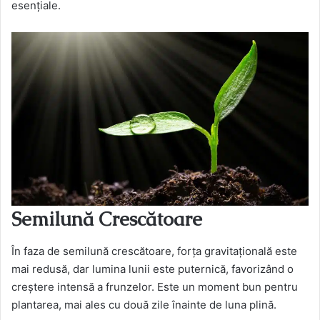
esențiale.
Semilună Crescătoare
În faza de semilună crescătoare, forța gravitațională este
mai redusă, dar lumina lunii este puternică, favorizând o
creștere intensă a frunzelor. Este un moment bun pentru
plantarea, mai ales cu două zile înainte de luna plină.