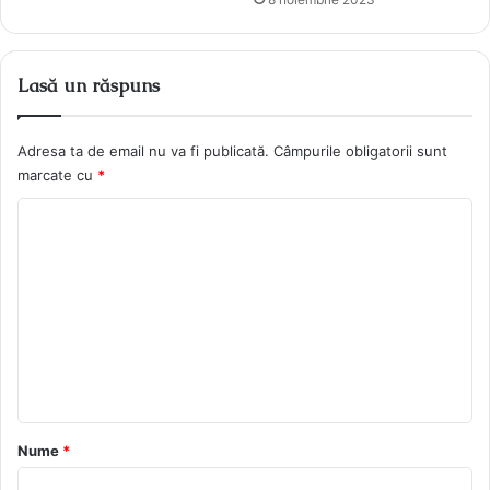
Lasă un răspuns
Adresa ta de email nu va fi publicată.
Câmpurile obligatorii sunt
marcate cu
*
C
o
m
e
n
t
a
r
Nume
*
i