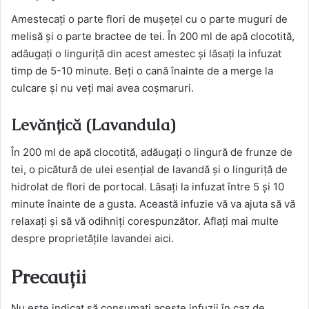
Amestecați o parte flori de mușețel cu o parte muguri de
melisă și o parte bractee de tei. În 200 ml de apă clocotită,
adăugați o linguriță din acest amestec și lăsați la infuzat
timp de 5-10 minute. Beți o cană înainte de a merge la
culcare și nu veți mai avea coșmaruri.
Levănțică (Lavandula)
În 200 ml de apă clocotită, adăugați o lingură de frunze de
tei, o picătură de ulei esențial de lavandă și o linguriță de
hidrolat de flori de portocal. Lăsați la infuzat între 5 și 10
minute înainte de a gusta. Această infuzie vă va ajuta să vă
relaxați și să vă odihniți corespunzător. Aflați mai multe
despre proprietățile lavandei aici.
Precauții
Nu este indicat să consumați aceste infuzii în caz de