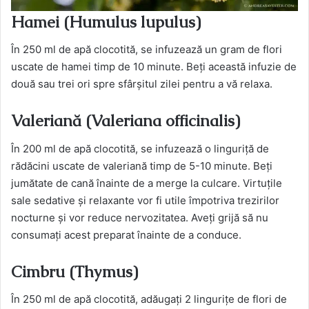
Hamei (Humulus lupulus)
În 250 ml de apă clocotită, se infuzează un gram de flori
uscate de hamei timp de 10 minute. Beți această infuzie de
două sau trei ori spre sfârșitul zilei pentru a vă relaxa.
Valeriană (Valeriana officinalis)
În 200 ml de apă clocotită, se infuzează o linguriță de
rădăcini uscate de valeriană timp de 5-10 minute. Beți
jumătate de cană înainte de a merge la culcare. Virtuțile
sale sedative și relaxante vor fi utile împotriva trezirilor
nocturne și vor reduce nervozitatea. Aveți grijă să nu
consumați acest preparat înainte de a conduce.
Cimbru (Thymus)
În 250 ml de apă clocotită, adăugați 2 lingurițe de flori de