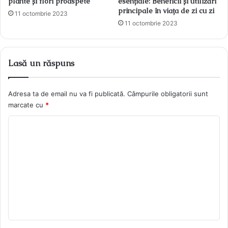
plante și flori proaspete
esențiale: Beneficii și utilizări
principale în viața de zi cu zi
11 octombrie 2023
11 octombrie 2023
Lasă un răspuns
Adresa ta de email nu va fi publicată.
Câmpurile obligatorii sunt
marcate cu
*
C
o
m
e
n
t
a