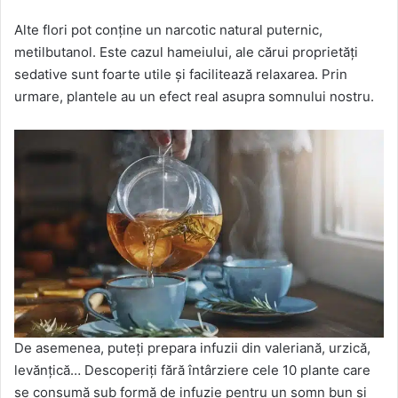
Alte flori pot conține un narcotic natural puternic,
metilbutanol. Este cazul hameiului, ale cărui proprietăți
sedative sunt foarte utile și facilitează relaxarea. Prin
urmare, plantele au un efect real asupra somnului nostru.
De asemenea, puteți prepara infuzii din valeriană, urzică,
levănțică… Descoperiți fără întârziere cele 10 plante care
se consumă sub formă de infuzie pentru un somn bun și