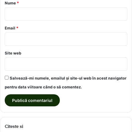
r
Nume
*
i
u
*
Email
*
Site web
Salvează-mi numele, emailul și site-ul web în acest navigator
pentru data viitoare când o să comentez.
Citeste si