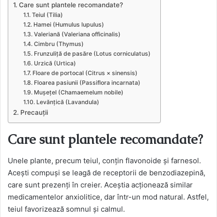
Care sunt plantele recomandate?
Teiul (Tilia)
Hamei (Humulus lupulus)
Valeriană (Valeriana officinalis)
Cimbru (Thymus)
Frunzuliță de pasăre (Lotus corniculatus)
Urzică (Urtica)
Floare de portocal (Citrus × sinensis)
Floarea pasiunii (Passiflora incarnata)
Mușețel (Chamaemelum nobile)
Levănțică (Lavandula)
Precauții
Care sunt plantele recomandate?
Unele plante, precum teiul, conțin flavonoide și farnesol.
Acești compuși se leagă de receptorii de benzodiazepină,
care sunt prezenți în creier. Aceștia acționează similar
medicamentelor anxiolitice, dar într-un mod natural. Astfel,
teiul favorizează somnul și calmul.