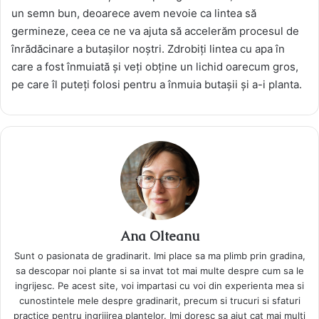
un semn bun, deoarece avem nevoie ca lintea să
germineze, ceea ce ne va ajuta să accelerăm procesul de
înrădăcinare a butașilor noștri. Zdrobiți lintea cu apa în
care a fost înmuiată și veți obține un lichid oarecum gros,
pe care îl puteți folosi pentru a înmuia butașii și a-i planta.
Ana Olteanu
Sunt o pasionata de gradinarit. Imi place sa ma plimb prin gradina,
sa descopar noi plante si sa invat tot mai multe despre cum sa le
ingrijesc. Pe acest site, voi impartasi cu voi din experienta mea si
cunostintele mele despre gradinarit, precum si trucuri si sfaturi
practice pentru ingrijirea plantelor. Imi doresc sa ajut cat mai multi