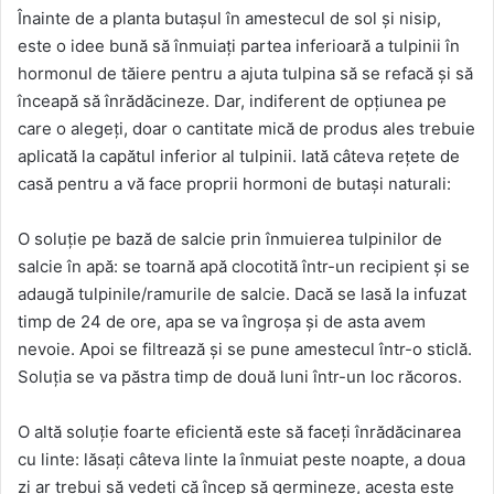
Înainte de a planta butașul în amestecul de sol și nisip,
este o idee bună să înmuiați partea inferioară a tulpinii în
hormonul de tăiere pentru a ajuta tulpina să se refacă și să
înceapă să înrădăcineze. Dar, indiferent de opțiunea pe
care o alegeți, doar o cantitate mică de produs ales trebuie
aplicată la capătul inferior al tulpinii. Iată câteva rețete de
casă pentru a vă face proprii hormoni de butași naturali:
O soluție pe bază de salcie prin înmuierea tulpinilor de
salcie în apă: se toarnă apă clocotită într-un recipient și se
adaugă tulpinile/ramurile de salcie. Dacă se lasă la infuzat
timp de 24 de ore, apa se va îngroșa și de asta avem
nevoie. Apoi se filtrează și se pune amestecul într-o sticlă.
Soluția se va păstra timp de două luni într-un loc răcoros.
O altă soluție foarte eficientă este să faceți înrădăcinarea
cu linte: lăsați câteva linte la înmuiat peste noapte, a doua
zi ar trebui să vedeți că încep să germineze, acesta este