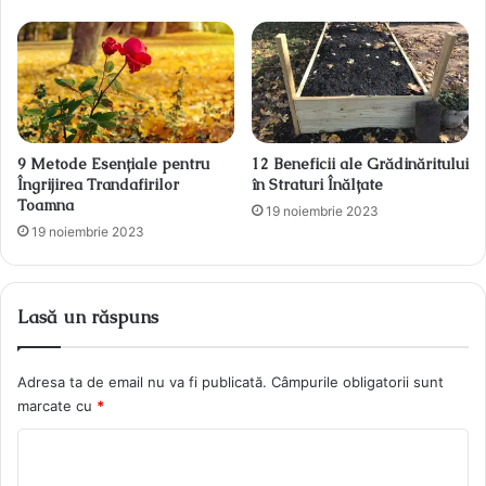
9 Metode Esențiale pentru
12 Beneficii ale Grădinăritului
Îngrijirea Trandafirilor
în Straturi Înălțate
Toamna
19 noiembrie 2023
19 noiembrie 2023
Lasă un răspuns
Adresa ta de email nu va fi publicată.
Câmpurile obligatorii sunt
marcate cu
*
C
o