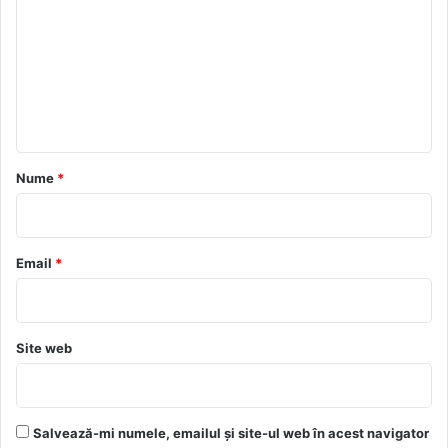
m
e
n
t
a
r
Nume
*
i
u
*
Email
*
Site web
Salvează-mi numele, emailul și site-ul web în acest navigator