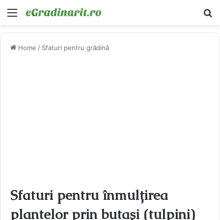
Menu
Ca
Home
/
Sfaturi pentru grădină
Sfaturi pentru înmulțirea
plantelor prin butași (tulpini)