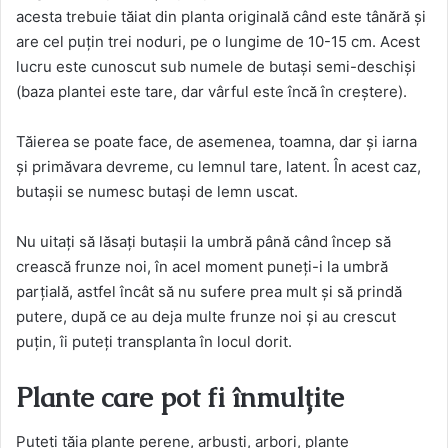
acesta trebuie tăiat din planta originală când este tânără și
are cel puțin trei noduri, pe o lungime de 10-15 cm. Acest
lucru este cunoscut sub numele de butași semi-deschiși
(baza plantei este tare, dar vârful este încă în creștere).
Tăierea se poate face, de asemenea, toamna, dar și iarna
și primăvara devreme, cu lemnul tare, latent. În acest caz,
butașii se numesc butași de lemn uscat.
Nu uitați să lăsați butașii la umbră până când încep să
crească frunze noi, în acel moment puneți-i la umbră
parțială, astfel încât să nu sufere prea mult și să prindă
putere, după ce au deja multe frunze noi și au crescut
puțin, îi puteți transplanta în locul dorit.
Plante care pot fi înmulțite
Puteți tăia plante perene, arbuști, arbori, plante