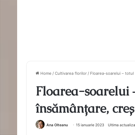
Home
/
Cultivarea florilor
/
Floarea-soarelui – totul
Floarea-soarelui 
însămânțare, creșt
Ana Olteanu
15 ianuarie 2023
Ultima actualiz