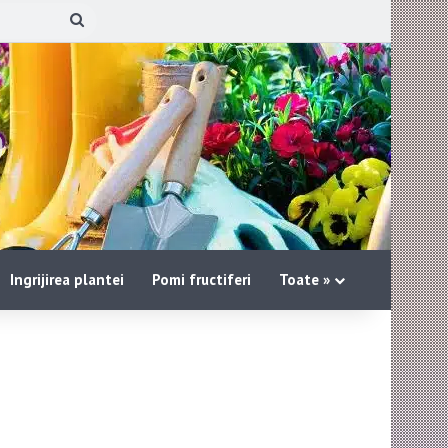
Cauta
pe
site:
Ingrijirea plantei
Pomi fructiferi
Toate »