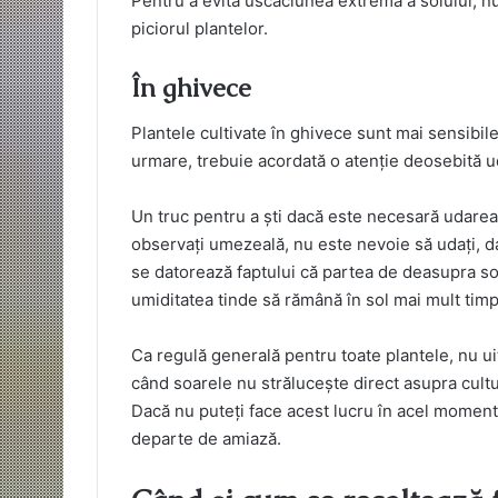
Pentru a evita uscăciunea extremă a solului, nu 
piciorul plantelor.
În ghivece
Plantele cultivate în ghivece sunt mai sensibile 
urmare, trebuie acordată o atenție deosebită udă
Un truc pentru a ști dacă este necesară udarea
observați umezeală, nu este nevoie să udați, da
se datorează faptului că partea de deasupra so
umiditatea tinde să rămână în sol mai mult timp
Ca regulă generală pentru toate plantele, nu uit
când soarele nu strălucește direct asupra cultu
Dacă nu puteți face acest lucru în acel moment
departe de amiază.