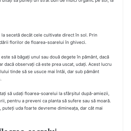
uitați să puneți un strat bun de mulci organic pe sol, la
la secetă decât cele cultivate direct în sol. Prin
rii florilor de floarea-soarelui în ghiveci.
 este să băgați unul sau două degete în pământ, dacă
r dacă observați că este prea uscat, udați. Acest lucru
lului tinde să se usuce mai întâi, dar sub pământ
.
ați să udați floarea-soarelui la sfârșitul după-amiezii,
rii, pentru a preveni ca planta să sufere sau să moară.
, puteți uda foarte devreme dimineața, dar cât mai