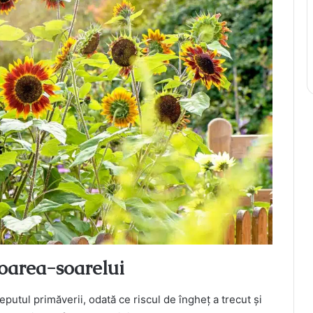
loarea-soarelui
eputul primăverii, odată ce riscul de îngheț a trecut și