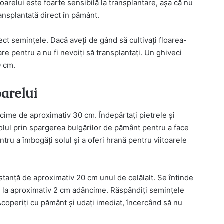
oarelui este foarte sensibilă la transplantare, așa că nu
ransplantată direct în pământ.
rect semințele. Dacă aveți de gând să cultivați floarea-
are pentru a nu fi nevoiți să transplantați. Un ghiveci
0 cm.
arelui
ncime de aproximativ 30 cm. Îndepărtați pietrele și
solul prin spargerea bulgărilor de pământ pentru a face
ntru a îmbogăți solul și a oferi hrană pentru viitoarele
istanță de aproximativ 20 cm unul de celălalt. Se întinde
c la aproximativ 2 cm adâncime. Răspândiți semințele
 Acoperiți cu pământ și udați imediat, încercând să nu