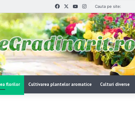
Facebook
X
YouTube
Instagram
ea florilor
Cultivarea plantelor aromatice
Culturi diverse