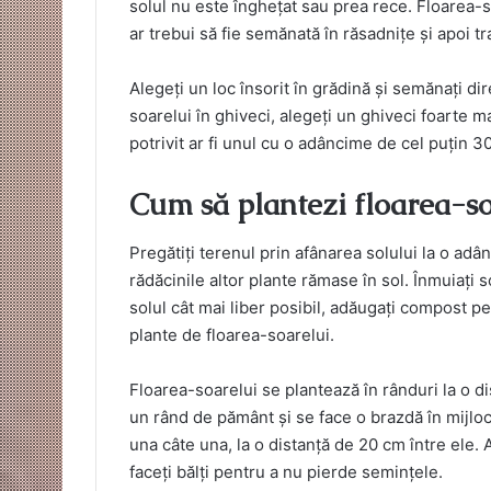
solul nu este înghețat sau prea rece. Floarea-s
ar trebui să fie semănată în răsadnițe și apoi t
Alegeți un loc însorit în grădină și semănați di
soarelui în ghiveci, alegeți un ghiveci foarte m
potrivit ar fi unul cu o adâncime de cel puțin 3
Cum să plantezi floarea-so
Pregătiți terenul prin afânarea solului la o adâ
rădăcinile altor plante rămase în sol. Înmuiați 
solul cât mai liber posibil, adăugați compost pe
plante de floarea-soarelui.
Floarea-soarelui se plantează în rânduri la o d
un rând de pământ și se face o brazdă în mijlo
una câte una, la o distanță de 20 cm între ele.
faceți bălți pentru a nu pierde semințele.