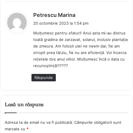
s
Petrescu Marina
p
20 octombrie 2023 la 1:54 pm
u
Mulțumesc pentru sfaturi! Anul asta mi-au distrus
n
toată gradina de zarzavat, solarul, inclusiv plantația
e
de zmeura. Am folosit ulei ne neem dar, fie am
:
stropit prea târziu, fie nu are eficiență. Voi încerca
rețetele dvs anul viitor. Mulțumesc încă o data cu
recunoștință!1????
Răspunde
Lasă un răspuns
Adresa ta de email nu va fi publicată.
Câmpurile obligatorii sunt
marcate cu
*