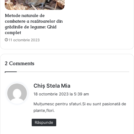
Metode naturale de
combatere a rozătoarelor din
grădinile de legume: Ghid
complet
11 octombrie 2023
2 Comments
s
Chiș Stela Mia
p
18 octombrie 2023 la 5:39 am
u
Mulțumesc pentru sfaturi.Si eu sunt pasionată de
n
plante,flori.
e
:
Răspunde