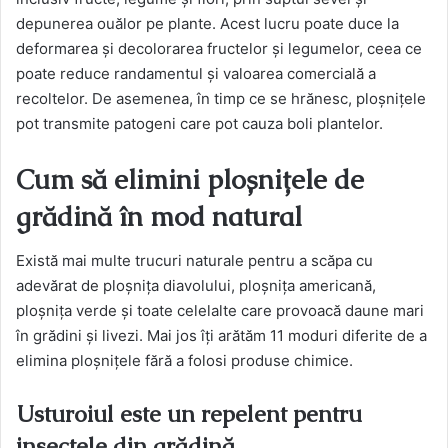
depunerea ouălor pe plante. Acest lucru poate duce la
deformarea și decolorarea fructelor și legumelor, ceea ce
poate reduce randamentul și valoarea comercială a
recoltelor. De asemenea, în timp ce se hrănesc, ploșnițele
pot transmite patogeni care pot cauza boli plantelor​.
Cum să elimini ploșnițele de
grădină în mod natural
Există mai multe trucuri naturale pentru a scăpa cu
adevărat de ploșnița diavolului, ploșnița americană,
ploșnița verde și toate celelalte care provoacă daune mari
în grădini și livezi. Mai jos îți arătăm 11 moduri diferite de a
elimina ploșnițele fără a folosi produse chimice.
Usturoiul este un repelent pentru
insectele din grădină