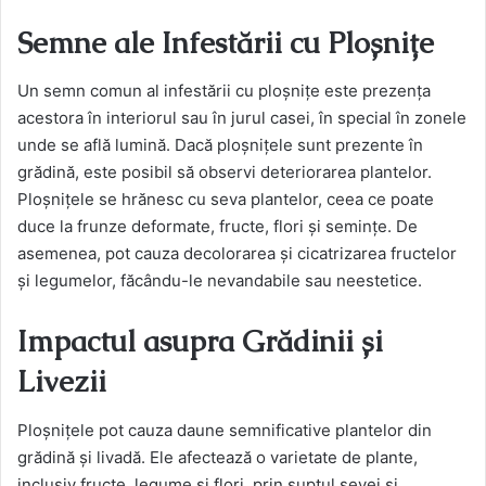
Semne ale Infestării cu Ploșnițe
Un semn comun al infestării cu ploșnițe este prezența
acestora în interiorul sau în jurul casei, în special în zonele
unde se află lumină. Dacă ploșnițele sunt prezente în
grădină, este posibil să observi deteriorarea plantelor.
Ploșnițele se hrănesc cu seva plantelor, ceea ce poate
duce la frunze deformate, fructe, flori și semințe. De
asemenea, pot cauza decolorarea și cicatrizarea fructelor
și legumelor, făcându-le nevandabile sau neestetice​​.
Impactul asupra Grădinii și
Livezii
Ploșnițele pot cauza daune semnificative plantelor din
grădină și livadă. Ele afectează o varietate de plante,
inclusiv fructe, legume și flori, prin suptul sevei și