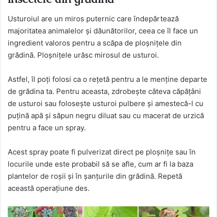
Usturoiul are un miros puternic care îndepărtează
majoritatea animalelor și dăunătorilor, ceea ce îl face un
ingredient valoros pentru a scăpa de ploșnițele din
grădină. Ploșnițele urăsc mirosul de usturoi.
Astfel, îl poți folosi ca o rețetă pentru a le menține departe
de grădina ta. Pentru aceasta, zdrobește câteva căpățâni
de usturoi sau folosește usturoi pulbere și amestecă-l cu
puțină apă și săpun negru diluat sau cu macerat de urzică
pentru a face un spray.
Acest spray poate fi pulverizat direct pe ploșnițe sau în
locurile unde este probabil să se afle, cum ar fi la baza
plantelor de roșii și în șanțurile din grădină. Repetă
această operațiune des.