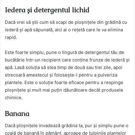
Iedera și detergentul lichid
Dacă vrei să știi cum să scapi de ploșnițele din grădină cu
iederă și apă săpunată, aici ai o rețetă care le va elimina
rapid.
Este foarte simplu, pune o lingură de detergentul tău de
bucătărie într-un recipient care conține frunze de iederă și
apă. Lasă soluția să stea timp de două sau trei zile, apoi
strecoară amestecul și folosește-l pentru a pulveriza
plantele. Este o soluție foarte eficace pentru a respinge
ploșnițele și mult mai puțin dăunătoare decât produsele
chimice.
Banana
Dacă ploșnițele invadează grădina ta, pur și simplu pune o
coajă de banană în pământ, aproape de tulpinile plantelor