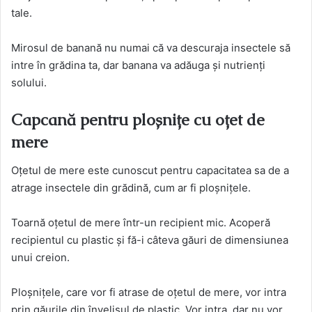
tale.
Mirosul de banană nu numai că va descuraja insectele să
intre în grădina ta, dar banana va adăuga și nutrienți
solului.
Capcană pentru ploșnițe cu oțet de
mere
Oțetul de mere este cunoscut pentru capacitatea sa de a
atrage insectele din grădină, cum ar fi ploșnițele.
Toarnă oțetul de mere într-un recipient mic. Acoperă
recipientul cu plastic și fă-i câteva găuri de dimensiunea
unui creion.
Ploșnițele, care vor fi atrase de oțetul de mere, vor intra
prin găurile din învelișul de plastic. Vor intra, dar nu vor